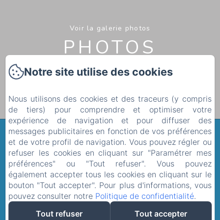
Voir la galerie photos
PHOTOS
Notre site utilise des cookies
Nous utilisons des cookies et des traceurs (y compris
de tiers) pour comprendre et optimiser votre
expérience de navigation et pour diffuser des
messages publicitaires en fonction de vos préférences
SOPHIE’S HOMES LES
et de votre profil de navigation. Vous pouvez régler ou
FÉLIBRIGES
refuser les cookies en cliquant sur "Paramétrer mes
préférences" ou "Tout refuser". Vous pouvez
également accepter tous les cookies en cliquant sur le
93 Rue Georges Clemenceau, Cannes, 06400, France
bouton "Tout accepter". Pour plus d'informations, vous
sophieshomes@yahoo.com
pouvez consulter notre
Politique de confidentialité
.
+33 6 16 29 52 55
Tout refuser
Tout accepter