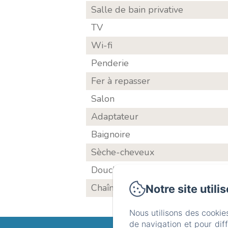
Salle de bain privative
TV
Wi-fi
Penderie
Fer à repasser
Salon
Adaptateur
Baignoire
Sèche-cheveux
Douche
Chaînes cablées
Notre site utili
Nous utilisons des cookie
de navigation et pour dif