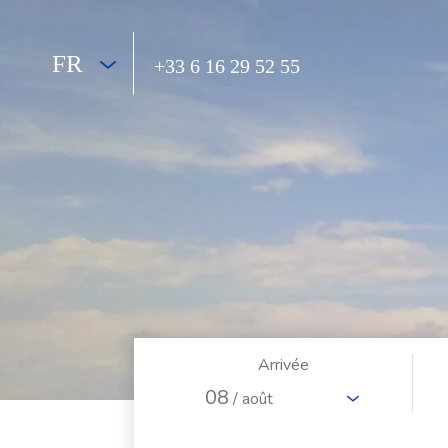
FR
+33 6 16 29 52 55
Arrivée
08
/ août