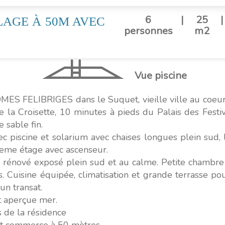
6
|
25
|
LAGE À 50M AVEC
personnes
m2
Vue piscine
ES FELIBRIGES dans le Suquet, vieille ville au coe
e la Croisette, 10 minutes à pieds du Palais des Festi
 sable fin.
c piscine et solarium avec chaises longues plein sud,
3eme étage avec ascenseur.
e rénové exposé plein sud et au calme. Petite chambre
s. Cuisine équipée, climatisation et grande terrasse po
un transat.
t aperçue mer.
 de la résidence