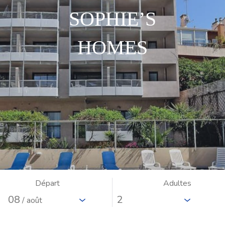
SOPHIE’S
HOMES
Départ
Adultes
08
/ août