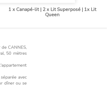
1 x Canapé-lit
|
2 x Lit Superposé
|
1x Lit
Queen
ur de CANNES,
val, 50 mètres
 l'appartement
 séparée avec
ur dîner ou se