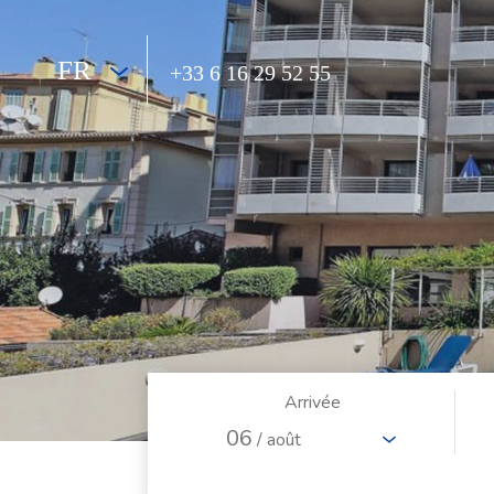
FR
+33 6 16 29 52 55
Arrivée
06
/ août