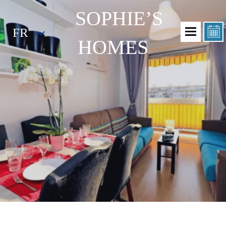
SOPHIE’S
FR
HOMES